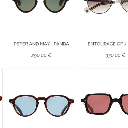
PETER AND MAY - PANDA
Aperçu rapide
ENTOURAGE OF 7 
Aperçu rapid
Prix
Prix
290,00 €
330,00 €