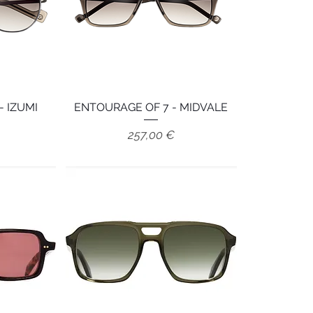
- IZUMI
e
ENTOURAGE OF 7 - MIDVALE
Aperçu rapide
Prix
257,00 €