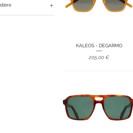
tière
Combiné
Métal
Acétate
KALEOS - DEGARMO
Aperçu rapide
Prix
205,00 €