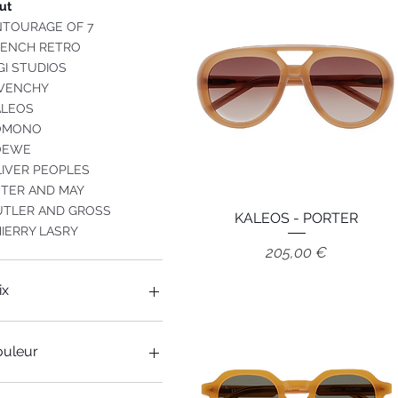
ut
NTOURAGE OF 7
RENCH RETRO
GI STUDIOS
IVENCHY
ALEOS
OMONO
OEWE
IVER PEOPLES
ETER AND MAY
UTLER AND GROSS
KALEOS - PORTER
Aperçu rapide
IERRY LASRY
Prix
205,00 €
ix
9 €
398 €
ouleur