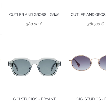
CUTLER AND GROSS - GR06
Aperçu rapide
CUTLER AND GROSS
Aperçu rapid
Prix
Prix
380,00 €
380,00 €
GIGI STUDIOS - BRYANT
Aperçu rapide
GIGI STUDIOS - F
Aperçu rapid