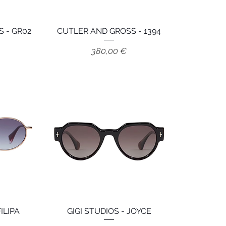
 - GR02
e
CUTLER AND GROSS - 1394
Aperçu rapide
Prix
380,00 €
ILIPA
e
GIGI STUDIOS - JOYCE
Aperçu rapide