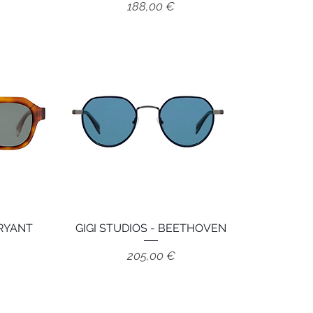
Prix
188,00 €
BRYANT
e
GIGI STUDIOS - BEETHOVEN
Aperçu rapide
Prix
205,00 €