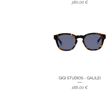
Prix
380,00 €
GIGI STUDIOS - GALILEI
Aperçu rapide
Prix
188,00 €