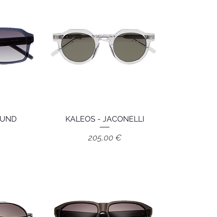
LUND
e
KALEOS - JACONELLI
Aperçu rapide
Prix
205,00 €