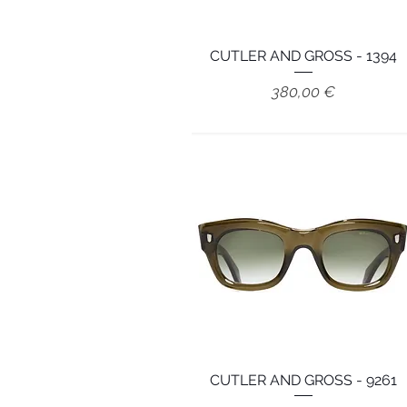
CUTLER AND GROSS - 1394
Aperçu rapide
Prix
380,00 €
CUTLER AND GROSS - 9261
Aperçu rapide