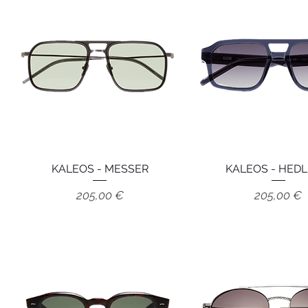
KALEOS - MESSER
Aperçu rapide
KALEOS - HED
Aperçu rapid
Prix
Prix
205,00 €
205,00 €