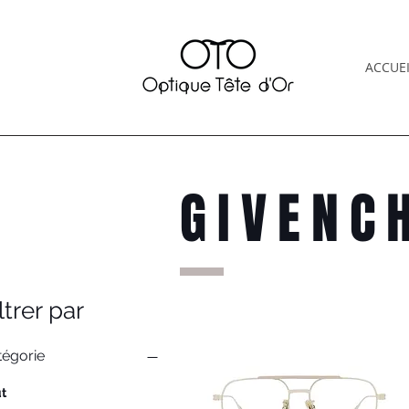
ACCUEI
GIVENC
ltrer par
tégorie
t