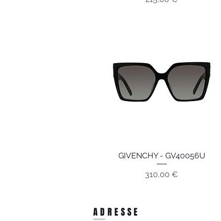
GIVENCHY - GV40056U
Aperçu rapide
Prix
310,00 €
ADRESSE