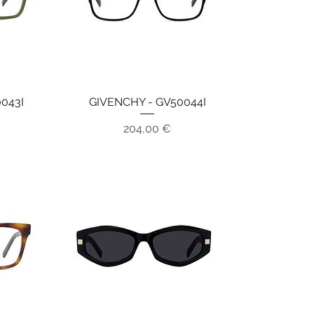
043I
GIVENCHY - GV50044I
Aperçu rapide
Prix
204,00 €