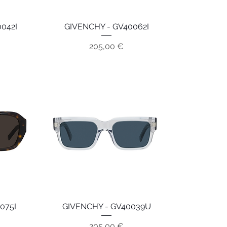
042I
GIVENCHY - GV40062I
Aperçu rapide
Prix
205,00 €
075I
GIVENCHY - GV40039U
Aperçu rapide
Prix
205,00 €