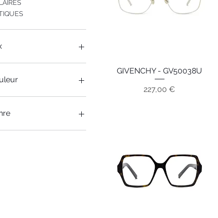
LAIRES
TIQUES
x
GIVENCHY - GV50038U
Aperçu rapide
 €
310 €
uleur
Prix
227,00 €
nre
MIXTE
FEMMES
HOMMES