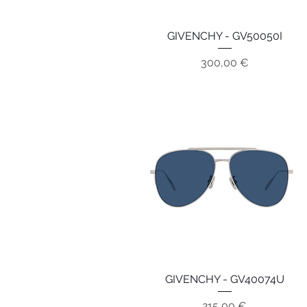
GIVENCHY - GV50050I
Aperçu rapide
Prix
300,00 €
GIVENCHY - GV40074U
Aperçu rapide
Prix
215,00 €