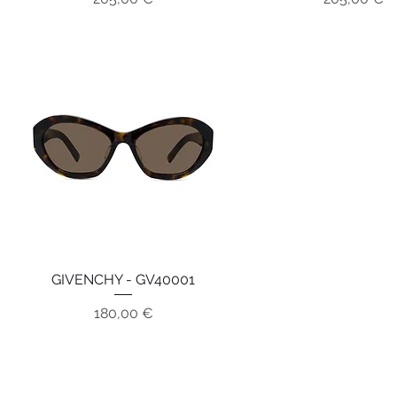
GIVENCHY - GV40001
Aperçu rapide
Prix
180,00 €