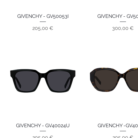
GIVENCHY - GV50053I
Aperçu rapide
GIVENCHY - GV50
Aperçu rapide
Prix
Prix
205,00 €
300,00 €
GIVENCHY - GV40024U
Aperçu rapide
GIVENCHY -GV40
Aperçu rapide
Prix
Prix
205,00 €
205,00 €