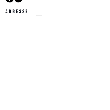
ADRESSE
14 Rue de la Tête d'Or
57000 Metz
COORDONNÉES
optiquetetedor@gmail.com
03.87.74.31.44