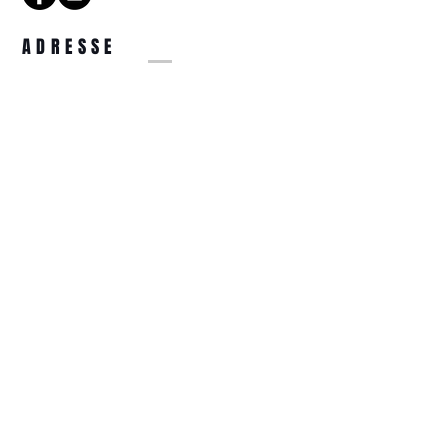
ADRESSE
14 Rue de la Tête d'Or
57000 Metz
COORDONNÉES
optiquetetedor@gmail.com
03.87.74.31.44