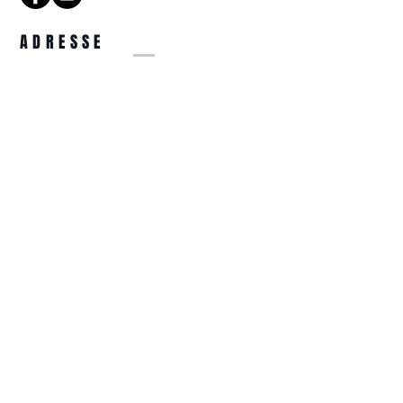
ADRESSE
14 Rue de la Tête d'Or
57000 Metz
COORDONNÉES
optiquetetedor@gmail.com
03.87.74.31.44