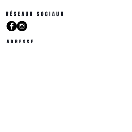
Monture en acétate noir.
Branches en acétate havane
RÉSEAUX SOCIAUX
marron. Plaquettes en acétate
fixes. Fait main.
ADRESSE
14 Rue de la Tête d'Or
57000 Metz
COORDONNÉES
optiquetetedor@gmail.com
03.87.74.31.44