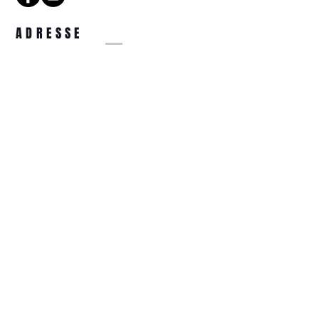
ADRESSE
14 Rue de la Tête d'Or
57000 Metz
COORDONNÉES
optiquetetedor@gmail.com
03.87.74.31.44