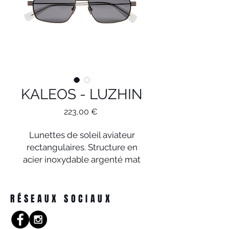
KALEOS - LUZHIN
Prix
223,00 €
Lunettes de soleil aviateur
rectangulaires. Structure en
acier inoxydable argenté mat
foncé. Verres polarisés gris
base 2 qui filtrent 100 % des
rayons UV et traitement
RÉSEAUX SOCIAUX
antireflet. Verres catégorie 3.
Plaquettes en acétate fixes.