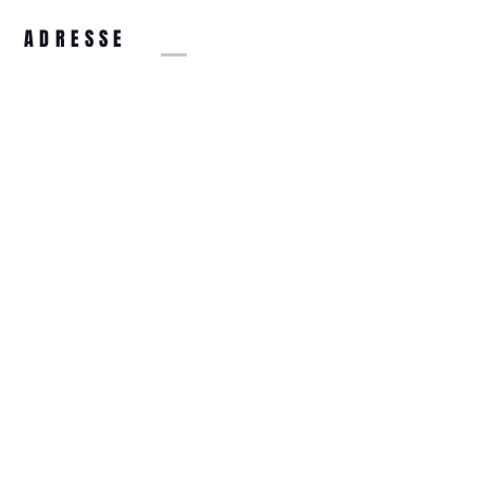
Fait main.
ADRESSE
14 Rue de la Tête d'Or
57000 Metz
COORDONNÉES
optiquetetedor@gmail.com
03.87.74.31.44