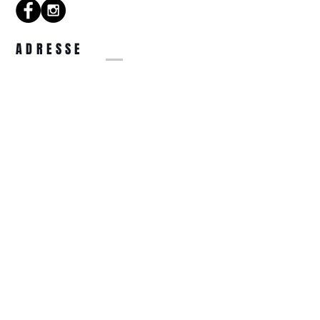
Charnières de finition argent
sur les coudes et les branches.
Plaquettes en acétate fixes.
ADRESSE
Fait main.
14 Rue de la Tête d'Or
57000 Metz
COORDONNÉES
optiquetetedor@gmail.com
03.87.74.31.44