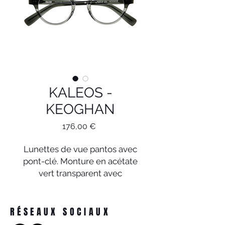
KALEOS -
KEOGHAN
Prix
176,00 €
Lunettes de vue pantos avec
pont-clé. Monture en acétate
vert transparent avec
laminage sur la partie
supérieure des cercles gris
transparent. Branches en
RÉSEAUX SOCIAUX
acétate gris transparent.