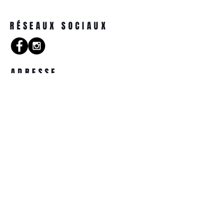
RÉSEAUX SOCIAUX
ADRESSE
14 Rue de la Tête d'Or
57000 Metz
COORDONNÉES
optiquetetedor@gmail.com
03.87.74.31.44