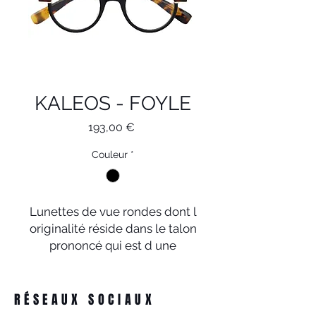
KALEOS - FOYLE
Prix
193,00 €
Couleur
*
Lunettes de vue rondes dont l
originalité réside dans le talon
prononcé qui est d une
couleur différente que le
cercle des lunettes. Monture
en acétate noir avec double
RÉSEAUX SOCIAUX
laminage havane marron et