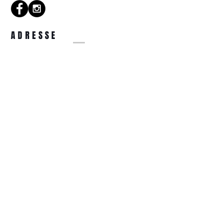
blanc. Branches en acétate
havane marron. Plaquettes en
acétate fixes. Fait main.
ADRESSE
14 Rue de la Tête d'Or
57000 Metz
COORDONNÉES
optiquetetedor@gmail.com
03.87.74.31.44