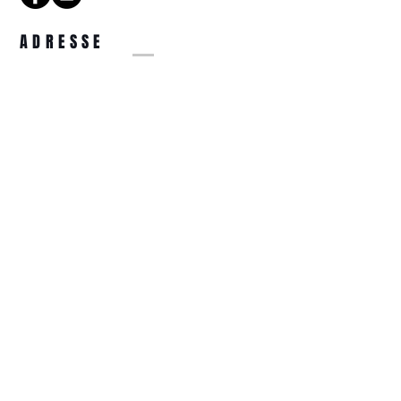
ADRESSE
14 Rue de la Tête d'Or
57000 Metz
COORDONNÉES
optiquetetedor@gmail.com
03.87.74.31.44