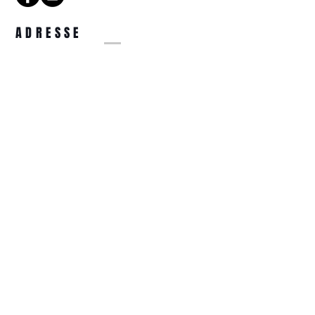
ADRESSE
14 Rue de la Tête d'Or
57000 Metz
COORDONNÉES
optiquetetedor@gmail.com
03.87.74.31.44